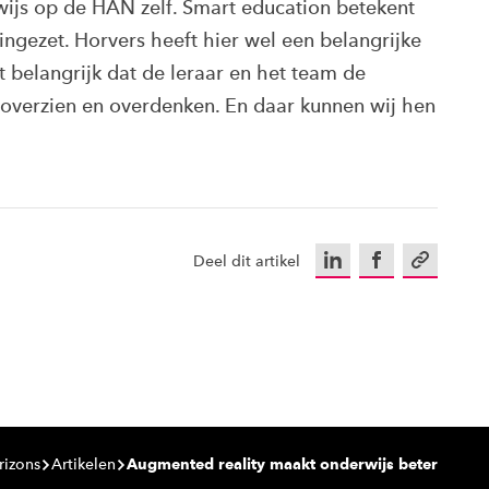
wijs op de HAN zelf. Smart education betekent
ingezet. Horvers heeft hier wel een belangrijke
et belangrijk dat de leraar en het team de
 overzien en overdenken. En daar kunnen wij hen
LinkedIn
Facebook
Kopieer u
Deel dit artikel
rizons
Artikelen
Augmented reality maakt onderwijs beter