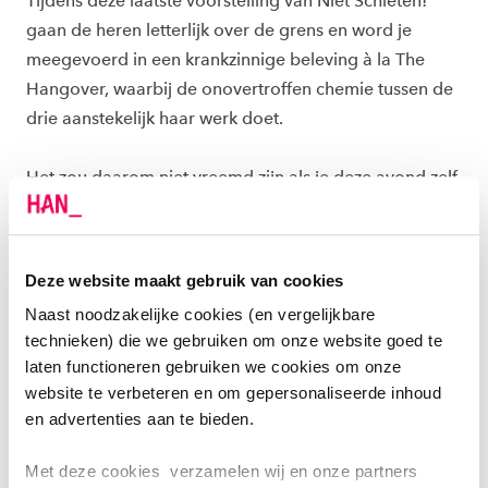
Tijdens deze laatste voorstelling van Niet Schieten!
gaan de heren letterlijk over de grens en word je
meegevoerd in een krankzinnige beleving à la The
Hangover, waarbij de onovertroffen chemie tussen de
drie aanstekelijk haar werk doet.
Het zou daarom niet vreemd zijn als je deze avond zelf
onbedoeld ook een hoogtepunt bereikt. Ongeacht je
geslacht en je leeftijd. Dus… gordels vast! En gaan! Let
op: In deze show wordt minder gezongen dan tijdens
Deze website maakt gebruik van cookies
een musical maar meer dan tijdens een begrafenis.
Naast noodzakelijke cookies (en vergelijkbare
Zomaar enkele reviews: ‘Niet Schieten, altijd raak!’
technieken) die we gebruiken om onze website goed te
‘Waar halen ze het vandaan?’ ‘Ik weet niet waar het
laten functioneren gebruiken we cookies om onze
over ging, maar het was geweldig!’ ‘Het bed was
website te verbeteren en om gepersonaliseerde inhoud
goed, maar het uitzicht was belabberd. Voor de rest
en advertenties aan te bieden.
een fijn familiehotel.’
Met deze cookies verzamelen wij en onze partners