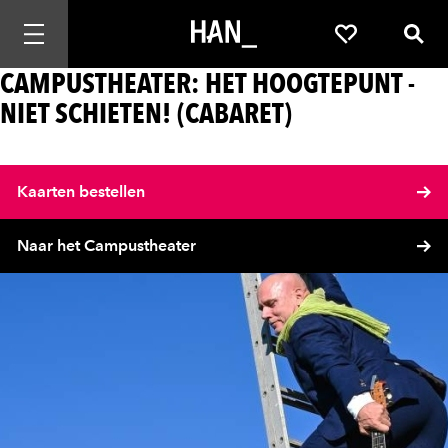
Mobiele navigatie openen
Favorieten
Zoek
CAMPUSTHEATER: HET HOOGTEPUNT -
NIET SCHIETEN! (CABARET)
Kaarten bestellen
Naar het Campustheater