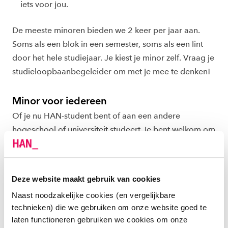
iets voor jou.
De meeste minoren bieden we 2 keer per jaar aan.
Soms als een blok in een semester, soms als een lint
door het hele studiejaar. Je kiest je minor zelf. Vraag je
studieloopbaanbegeleider om met je mee te denken!
Minor voor iedereen
Of je nu HAN-student bent of aan een andere
hogeschool of universiteit studeert, je bent welkom om
een minor bij ons te doen. Zelfs als je helemaal niet
studeert, kun je een minor volgen. Kijk wat voor jou
van toepassing is.
Deze website maakt gebruik van cookies
Naast noodzakelijke cookies (en vergelijkbare
HAN-student?
technieken) die we gebruiken om onze website goed te
Dan kun je via het
overzicht
van de HAN nog een
laten functioneren gebruiken we cookies om onze
aantal extra minoren vinden die alleen voor HAN-