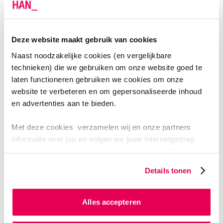
PRAKTIJKBUREAUS
NEEM CONTACT MET ONS OP
Deze website maakt gebruik van cookies
Leraar Lichamelijke Opvoeding (ALO)
Naast noodzakelijke cookies (en vergelijkbare
E
Praktijkbureau.ALO@han.nl
technieken) die we gebruiken om onze website goed te
Sportkunde
laten functioneren gebruiken we cookies om onze
E
Praktijkbureau.Sportkunde@han.nl
website te verbeteren en om gepersonaliseerde inhoud
en advertenties aan te bieden.
Met deze cookies verzamelen wij en onze partners
BLOG
informatie over jou en volgen we jouw internetgedrag
NIEUWS OVER SPORT EN BEWEGEN
binnen, en mogelijk ook buiten onze website. Wij bouwen
zo jouw persoonlijke profiel op. Hiermee passen wij onze
Details tonen
Meer weten over Sport en Bewegen bij de HAN? Bekijk
website en communicatie aan op jouw voorkeuren. Ook
dan onze blogpagina
Professionals Sport en Bewegen
kunnen we zo gerichte advertenties laten zien op basis
.
van jouw internetgedrag.
Alles accepteren
Als je op ‘Alles accepteren’ klikt dan geef je ons