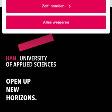
toestemming om cookies voor social media en
Zelf instellen
gepersonaliseerde advertenties te plaatsen. Lees
Zet stagiairs of afstudeerders van de HAN in
hierover meer in ons
privacystatement
en
Alles weigeren
ons
cookiestatement
. Via ‘Zelf instellen’ kun je ook zelf
instellen welke cookies we plaatsen. Je kunt je
toestemming altijd wijzigen of intrekken via
ons
cookiestatement
.
OPEN UP
NEW
HORIZONS.