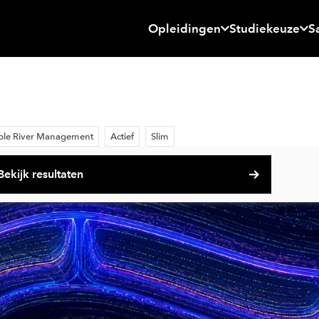
Opleidingen
Studiekeuze
S
ble River Management
Actief
Slim
Bekijk resultaten