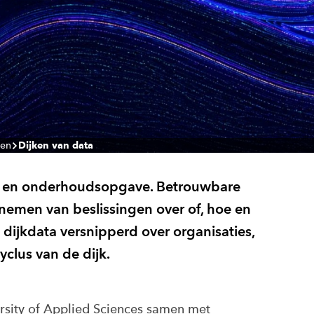
ten
Dijken van data
gs- en onderhoudsopgave. Betrouwbare
t nemen van beslissingen over of, hoe en
n dijkdata versnipperd over organisaties,
yclus van de dijk.
rsity of Applied Sciences samen met