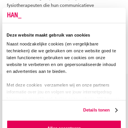
fysiotherapeuten die hun communicatieve
vaardigheden willen versterken, en hun patiënten met
musculoskeletale pijnklachten. Indirect richt het project
zich ook op onderwijs: de inzichten en training kunnen
Deze website maakt gebruik van cookies
worden ingezet in de opleiding Fysiotherapie, zodat
toekomstige professionals leren hoe communicatie
Naast noodzakelijke cookies (en vergelijkbare
technieken) die we gebruiken om onze website goed te
bijdraagt aan herstel.
laten functioneren gebruiken we cookies om onze
website te verbeteren en om gepersonaliseerde inhoud
en advertenties aan te bieden.
Met deze cookies verzamelen wij en onze partners
MAAK KENNIS
informatie over jou en volgen we jouw internetgedrag
&amp;nbsp;
ONS TEAM
binnen, en mogelijk ook buiten onze website. Wij bouwen
zo jouw persoonlijke profiel op. Hiermee passen wij onze
Details tonen
website en communicatie aan op jouw voorkeuren. Ook
kunnen we zo gerichte advertenties laten zien op basis
van jouw internetgedrag.