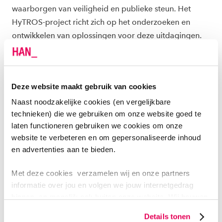
waarborgen van veiligheid en publieke steun. Het
HyTROS-project richt zich op het onderzoeken en
ontwikkelen van oplossingen voor deze uitdagingen.
DOELEN
In Taak 1 werkt HAN samen met het Nederlandse
Deze website maakt gebruik van cookies
nationale metrologie-instituut VSL en de Radboud
Naast noodzakelijke cookies (en vergelijkbare
Universiteit aan de ontwikkeling en het testen van
technieken) die we gebruiken om onze website goed te
analytische oplossingen en instrumenten voor
laten functioneren gebruiken we cookies om onze
betrouwbare meting van onzuiverheden, evenals aan
website te verbeteren en om gepersonaliseerde inhoud
en advertenties aan te bieden.
de ontwikkeling van goedkope sensoren voor H₂-
kwaliteitsbewaking. Dit omvat het ontwerpen en
Met deze cookies verzamelen wij en onze partners
valideren van een bemonsteringsinstrument voor
informatie over jou en volgen we jouw internetgedrag
waterstofbemonstering op locatie en vervolgens het
binnen, en mogelijk ook buiten onze website. Wij bouwen
verzamelen van relevante veldmonsters voor analyse
zo jouw persoonlijke profiel op. Hiermee passen wij onze
Details tonen
om de waterstofkwaliteit te bepalen.
website en communicatie aan op jouw voorkeuren. Ook