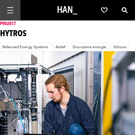
Mobiele navigatie openen
Favorieten
Zoek
PROJECT
HYTROS
Balanced Energy Systems
Actief
Duurzame energie
Schoon