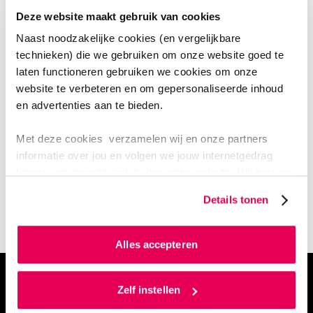
Deze website maakt gebruik van cookies
Interviews
Naast noodzakelijke cookies (en vergelijkbare
technieken) die we gebruiken om onze website goed te
laten functioneren gebruiken we cookies om onze
Video's
website te verbeteren en om gepersonaliseerde inhoud
en advertenties aan te bieden.
BIJDRAGEN MET JOUW VERHAAL
Met deze cookies verzamelen wij en onze partners
informatie over jou en volgen we jouw internetgedrag
Wil jij met jouw verhaal bijdragen aan de ontwikkeling
binnen, en mogelijk ook buiten onze website. Wij bouwen
van succesvolle wijknetwerken? Neem dan contact op
zo jouw persoonlijke profiel op. Hiermee passen wij onze
met: lectoraat.ozd@han.nl
Details tonen
website en communicatie aan op jouw voorkeuren. Ook
kunnen we zo gerichte advertenties laten zien op basis
van jouw internetgedrag.
Alles accepteren
Als je op ‘Alles accepteren’ klikt dan geef je ons
Ontwikkel je wijknetwerk
toestemming om cookies voor social media en
Zelf instellen
gepersonaliseerde advertenties te plaatsen. Lees