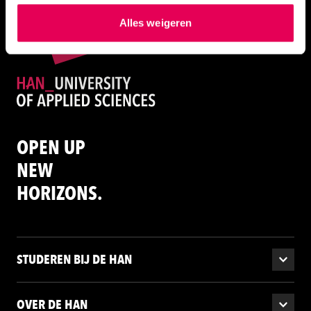
hierover meer in ons
privacystatement
en
Alles weigeren
ons
cookiestatement
. Via ‘Zelf instellen’ kun je ook zelf
instellen welke cookies we plaatsen. Je kunt je
toestemming altijd wijzigen of intrekken via
ons
cookiestatement
.
OPEN UP
NEW
HORIZONS.
STUDEREN BIJ DE HAN
OVER DE HAN