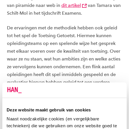
van piramide naar web in
dit artikel
van Tamara van
Schilt-Mol in het tijdschrift Examens.
De ervaringen met de methodiek hebben ook geleid
tot het spel de Toetsing Getoetst. Hiermee kunnen
opleidingsteams op een spelende wijze het gesprek
met elkaar voeren over de kwaliteit van toetsing. Over
waar ze nu staan, wat hun ambities zijn en welke acties
ze vervolgens kunnen ondernemen. Een flink aantal
opleidingen heeft dit spel inmiddels gespeeld en de
evaluaties hiervan hebben geleid tot een verdere
ontwikkeling van het toetsweb. Zo zijn de ‘stoplicht’-
kleuren vervangen door meer herkenbare kleuren per
toetsentiteit. En wordt de kern van het web nu
Deze website maakt gebruik van cookies
gevormd door de visie op onderwijs. De visie op
Naast noodzakelijke cookies (en vergelijkbare
onderwijs vormt namelijk de basis voor de kwaliteit
technieken) die we gebruiken om onze website goed te
van onderwijs en toetsing en is daarmee het