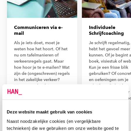
Communiceren via e-
Individuele
mail
Schrijfcoaching
Als je iets doet, moet je
Je schrijft regelmatig
weten hoe het hoort. Of het
hebt het gevoel meer
nu om tafelmanieren of
kunnen. Of je begint 
verkeersregels gaat. Maar
boek, visiestuk of web
hoe hoor je te e-mailen? Wat
Kun je een frisse blik
zijn de (ongeschreven) regels
gebruiken? Of concret
in het zakelijke verkeer?
en oefeningen om je
Wanneer gebruik je cc en
schrijfvaardigheid te
bcc? Hoe sluit je een e-mail
versterken? Kies voor
af? Leer het tijdens deze
individuele schrijfcoa
cursus!
Ga naar Individuele
Schrijfcoaching
Deze website maakt gebruik van cookies
Ga naar
Communiceren via e-
Naast noodzakelijke cookies (en vergelijkbare
mail
technieken) die we gebruiken om onze website goed te