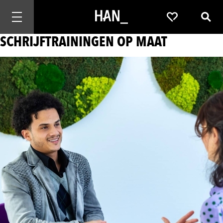
Mobiele navigatie openen
Favorieten
Zoek
SCHRIJFTRAININGEN OP MAAT