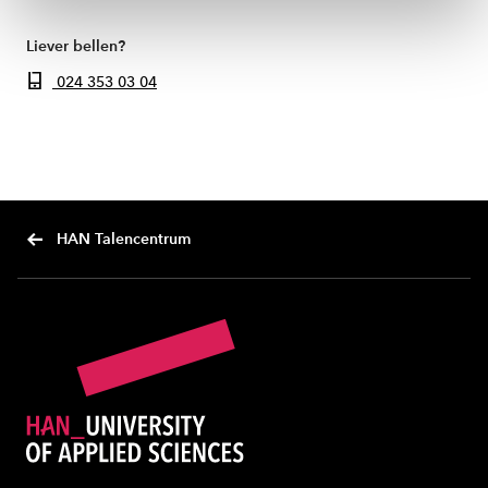
ons
cookiestatement
.
Liever bellen?
024 353 03 04
HAN Talencentrum