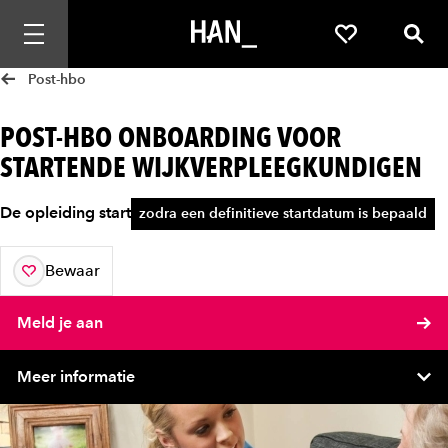
Mobiele navigatie openen
Favorieten
Zoek
Post-hbo
POST-HBO ONBOARDING VOOR
STARTENDE WIJKVERPLEEGKUNDIGEN
De opleiding start
zodra een definitieve startdatum is bepaald
Bewaar
aan je favorieten
Meld je aan
Meer informatie