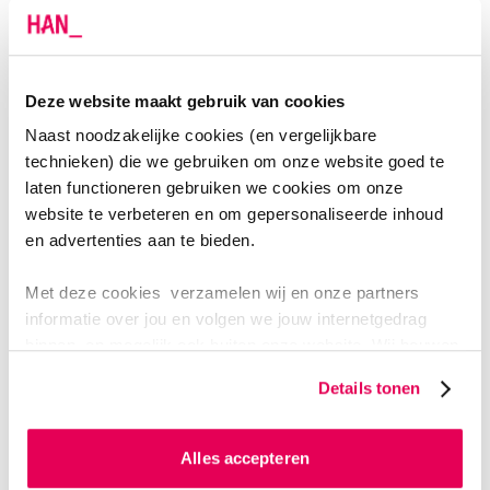
workshops gericht op motiverende gespreksvoering,
samen beslissen en werken met kwetsbare ouderen.
Module Vakbekwaam Indiceren
Deze website maakt gebruik van cookies
De module ‘Vakbekwaam Indiceren’ kan apart of als
Naast noodzakelijke cookies (en vergelijkbare
onderdeel van het onboardingstraject worden
technieken) die we gebruiken om onze website goed te
gevolgd. Deze module bestaat uit drie lesdagen met
laten functioneren gebruiken we cookies om onze
website te verbeteren en om gepersonaliseerde inhoud
een assessment en 3 online terugkommomenten. Meer
en advertenties aan te bieden.
informatie daarover vind je
op de pagina
Vakbekwaam Indiceren
.
Met deze cookies verzamelen wij en onze partners
informatie over jou en volgen we jouw internetgedrag
VERDERE INFORMATIE
binnen, en mogelijk ook buiten onze website. Wij bouwen
zo jouw persoonlijke profiel op. Hiermee passen wij onze
Details tonen
website en communicatie aan op jouw voorkeuren. Ook
Voor wie?
kunnen we zo gerichte advertenties laten zien op basis
van jouw internetgedrag.
Alles accepteren
Duur en opbouw Onboarding voor