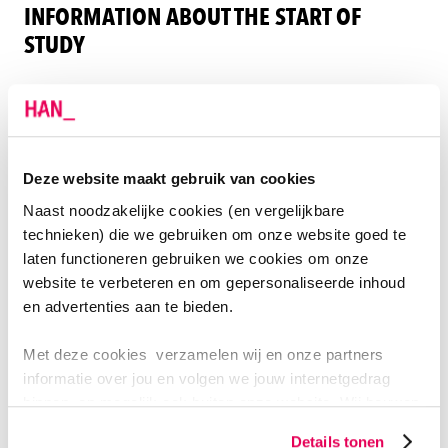
INFORMATION ABOUT THE START OF
STUDY
Information about OSIRIS (Student Information
System)
Deze website maakt gebruik van cookies
Naast noodzakelijke cookies (en vergelijkbare
technieken) die we gebruiken om onze website goed te
laten functioneren gebruiken we cookies om onze
website te verbeteren en om gepersonaliseerde inhoud
en advertenties aan te bieden.
Met deze cookies verzamelen wij en onze partners
TO DO
informatie over jou en volgen we jouw internetgedrag
binnen, en mogelijk ook buiten onze website. Wij bouwen
IS YOUR REGISTRATION COMPLETE
zo jouw persoonlijke profiel op. Hiermee passen wij onze
ALREADY?
Details tonen