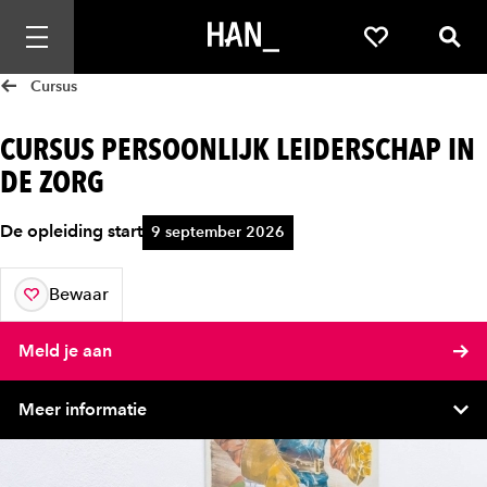
Mobiele navigatie openen
Favorieten
Zoek
Cursus
CURSUS PERSOONLIJK LEIDERSCHAP IN
DE ZORG
De opleiding start
9 september 2026
Bewaar
aan je favorieten
Meld je aan
Meer informatie