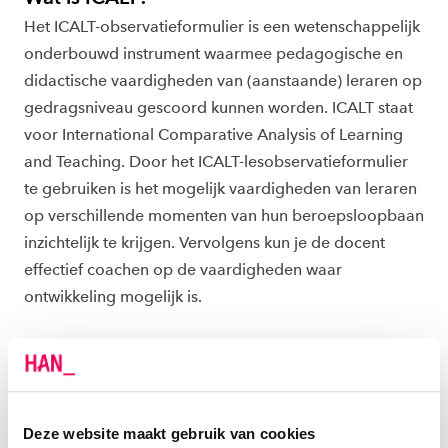
Het ICALT-observatieformulier is een wetenschappelijk
onderbouwd instrument waarmee pedagogische en
didactische vaardigheden van (aanstaande) leraren op
gedragsniveau gescoord kunnen worden. ICALT staat
voor International Comparative Analysis of Learning
and Teaching. Door het ICALT-lesobservatieformulier
te gebruiken is het mogelijk vaardigheden van leraren
op verschillende momenten van hun beroepsloopbaan
inzichtelijk te krijgen. Vervolgens kun je de docent
effectief coachen op de vaardigheden waar
ontwikkeling mogelijk is.
OVER OBSERVATIE IN DE KLAS MET ICALT
De cursus bestaat uit 2 modules. In de 1e module leer
Deze website maakt gebruik van cookies
je observeren met het ICALT-instrument. Het