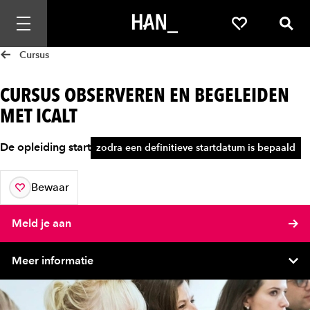
Mobiele navigatie openen
Favorieten
Zoek
Cursus
CURSUS OBSERVEREN EN BEGELEIDEN
MET ICALT
De opleiding start
zodra een definitieve startdatum is bepaald
Bewaar
aan je favorieten
Meld je aan
Meer informatie