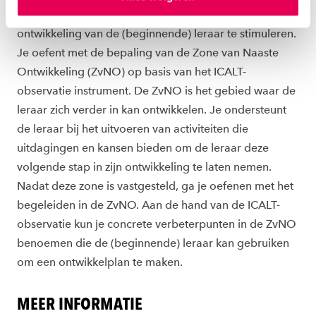
ons
cookiestatement
. Via ‘Zelf instellen’ kun je ook zelf
systematiek aangereikt om de professionele
instellen welke cookies we plaatsen. Je kunt je
ontwikkeling van de (beginnende) leraar te stimuleren.
toestemming altijd wijzigen of intrekken via
ons
cookiestatement
.
Je oefent met de bepaling van de Zone van Naaste
Ontwikkeling (ZvNO) op basis van het ICALT-
observatie instrument. De ZvNO is het gebied waar de
leraar zich verder in kan ontwikkelen. Je ondersteunt
de leraar bij het uitvoeren van activiteiten die
uitdagingen en kansen bieden om de leraar deze
volgende stap in zijn ontwikkeling te laten nemen.
Nadat deze zone is vastgesteld, ga je oefenen met het
begeleiden in de ZvNO. Aan de hand van de ICALT-
observatie kun je concrete verbeterpunten in de ZvNO
benoemen die de (beginnende) leraar kan gebruiken
om een ontwikkelplan te maken.
MEER INFORMATIE