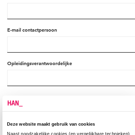
E-mail contactpersoon
Opleidingsverantwoordelijke
Factuuradres werkgever
Let op: controleer of uw werkgever over een postbus
beschikt. Vul dit dan altijd in, met bijbehorende postcode.
Deze website maakt gebruik van cookies
Geen postbus? Vul dan het bezoekadres in.
Naast noodzakelijke cookies (en vergelijkbare technieken)