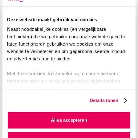
Complex rekenen
Netwerktheorie
Deze website maakt gebruik van cookies
Transformatoren
Naast noodzakelijke cookies (en vergelijkbare
Elektrische machines
technieken) die we gebruiken om onze website goed te
laten functioneren gebruiken we cookies om onze
Opwekking
website te verbeteren en om gepersonaliseerde inhoud
Transport en distributie
en advertenties aan te bieden.
Laboratoriumoefeningen
Met deze cookies verzamelen wij en onze partners
Simulatortrainingen
informatie over jou en volgen we jouw internetgedrag
Gastcolleges
binnen, en mogelijk ook buiten onze website. Wij bouwen
Excursie
zo jouw persoonlijke profiel op. Hiermee passen wij onze
Details tonen
website en communicatie aan op jouw voorkeuren. Ook
Wil je liever een versie mét een casusuitwerking?
kunnen we zo gerichte advertenties laten zien op basis
Kies dan voor de cursus
Power course
.
van jouw internetgedrag.
Alles accepteren
Als je op ‘Alles accepteren’ klikt dan geef je ons
VERDERE INFORMATIE