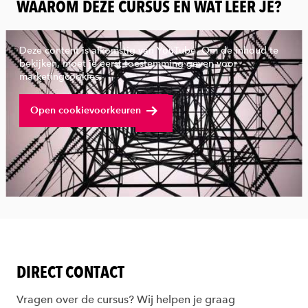
:
WAAROM DEZE CURSUS EN WAT LEER JE?
Deze content is afkomstig van YouTube. Om de inhoud te
bekijken, moet je eerst toestemming geven voor
marketingcookies.
Bekijk volledige video
Open cookievoorkeuren
DIRECT CONTACT
Vragen over de cursus? Wij helpen je graag