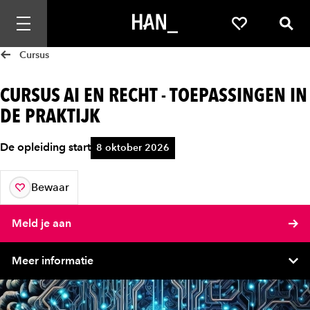
Mobiele navigatie openen
Favorieten
Zoek
Cursus
CURSUS AI EN RECHT - TOEPASSINGEN IN
DE PRAKTIJK
De opleiding start
8 oktober 2026
Bewaar
aan je favorieten
Meld je aan
Meer informatie