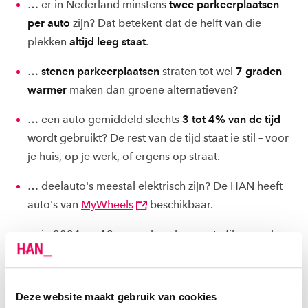
… er in Nederland minstens
twee parkeerplaatsen
per auto
zijn? Dat betekent dat de helft van die
plekken
altijd leeg staat
.
…
stenen parkeerplaatsen
straten tot wel
7 graden
warmer
maken dan groene alternatieven?
… een auto gemiddeld slechts
3 tot 4% van de tijd
wordt gebruikt? De rest van de tijd staat ie stil – voor
je huis, op je werk, of ergens op straat.
… deelauto's meestal elektrisch zijn? De HAN heeft
auto's van
MyWheels
beschikbaar.
… in 2024 op 19 november de meeste files werden
gemeten? Deze zware avondspits had een totaal
aantal files van 1.100 km
Deze website maakt gebruik van cookies