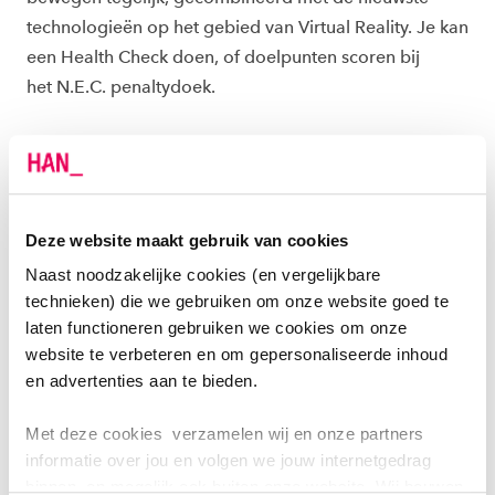
technologieën op het gebied van Virtual Reality. Je kan
een Health Check doen, of doelpunten scoren bij
het N.E.C. penaltydoek.
Daarnaast kunnen jongeren hun techniektalent
ontdekken in interactieve workshops van NXP,
Nexperia en HAN: soldeer een eigen lichtgevende
spinner of maak een fruitbatterij en laat een lamp
Deze website maakt gebruik van cookies
branden. Voor puzzel en escaperoom liefhebbers is er
Naast noodzakelijke cookies (en vergelijkbare
in LUX de ADHD Escape – De Grote Uitzending van
technieken) die we gebruiken om onze website goed te
Donders Institute & Radboudumc (vooraf reserveren).
laten functioneren gebruiken we cookies om onze
website te verbeteren en om gepersonaliseerde inhoud
Op de andere dagen (van zaterdag 18 tm woensdag
en advertenties aan te bieden.
22 juli) biedt het Mariënburgplein een breed
Met deze cookies verzamelen wij en onze partners
programma voor kinderen en jongeren, met onder
informatie over jou en volgen we jouw internetgedrag
andere muziek, verhalen, experimenten en workshops.
binnen, en mogelijk ook buiten onze website. Wij bouwen