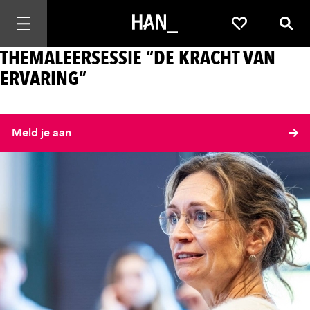
Mobiele navigatie openen
Favorieten
Zoek
THEMALEERSESSIE “DE KRACHT VAN
ERVARING”
Meld je aan