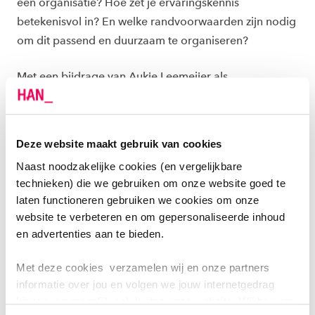
een organisatie? Hoe zet je ervaringskennis
betekenisvol in? En welke randvoorwaarden zijn nodig
om dit passend en duurzaam te organiseren?
Met een bijdrage van Aukje Leemeijer als
keynotespeaker willen we deelnemers inspireren én
concrete handvatten meegeven.
Deze website maakt gebruik van cookies
Daarnaast maken we ruimte om praktijkervaringen te
Naast noodzakelijke cookies (en vergelijkbare
delen: wat mis je in jouw organisatie om
technieken) die we gebruiken om onze website goed te
ervaringsdeskundigheid beter in te kunnen zetten?
laten functioneren gebruiken we cookies om onze
website te verbeteren en om gepersonaliseerde inhoud
en advertenties aan te bieden.
Met deze cookies verzamelen wij en onze partners
informatie over jou en volgen we jouw internetgedrag
binnen, en mogelijk ook buiten onze website. Wij bouwen