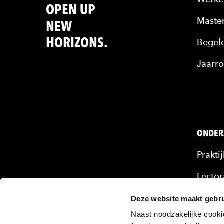
OPEN UP
Maste
NEW
HORIZONS.
Begele
Jaarro
ONDER
Prakti
Lector
Mense
Deze website maakt gebru
Naast noodzakelijke cooki
Onze 