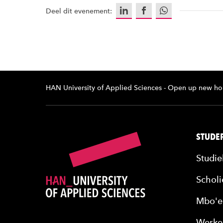
LinkedIn
Facebook
WhatsApp
Deel dit evenement:
HAN University of Applied Sciences - Open up new ho
STUDER
Studie
Scholi
Mbo'e
Werke