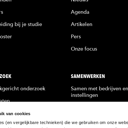
rs
Agenda
iding bij je studie
Artikelen
oster
Pers
Onze focus
ZOEK
SAMENWERKEN
jkgericht onderzoek
Samen met bedrijven e
instellingen
aten
Stagiairs & afstudeerde
n
ik van cookies
Scholing van medewerk
es (en vergelijkbare technieken) die we gebruiken om onze websi
kennis