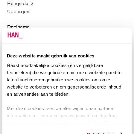
Hengstdal 3
Ubbergen
Deelname
Gratis
Deze website maakt gebruik van cookies
LinkedIn
Facebook
WhatsApp
Deel dit evenement:
Naast noodzakelijke cookies (en vergelijkbare
technieken) die we gebruiken om onze website goed te
VOOR WIE?
laten functioneren gebruiken we cookies om onze
website te verbeteren en om gepersonaliseerde inhoud
Verpleegkundigen
en advertenties aan te bieden.
Paramedici
Met deze cookies verzamelen wij en onze partners
Mantelzorgers
informatie over jou en volgen we jouw internetgedrag
Afdelingshoofden van de unit neurorevalidatie van
binnen, en mogelijk ook buiten onze website. Wij bouwen
de sint Maartenskliniek
zo jouw persoonlijke profiel op. Hiermee passen wij onze