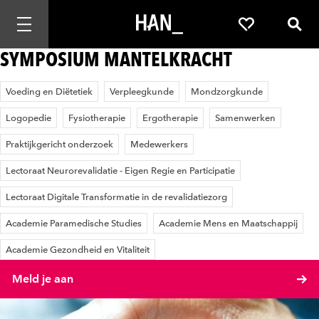
Mobiele navigatie openen
Favorieten
Zoek
SYMPOSIUM MANTELKRACHT
Voeding en Diëtetiek
Verpleegkunde
Mondzorgkunde
Logopedie
Fysiotherapie
Ergotherapie
Samenwerken
Praktijkgericht onderzoek
Medewerkers
Lectoraat Neurorevalidatie - Eigen Regie en Participatie
Lectoraat Digitale Transformatie in de revalidatiezorg
Academie Paramedische Studies
Academie Mens en Maatschappij
Academie Gezondheid en Vitaliteit
Meld je aan