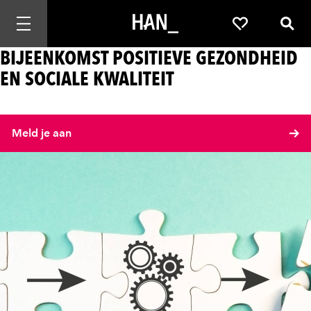
Mobiele navigatie openen
Favorieten
Zoek
BIJEENKOMST POSITIEVE GEZONDHEID
EN SOCIALE KWALITEIT
Meld je aan