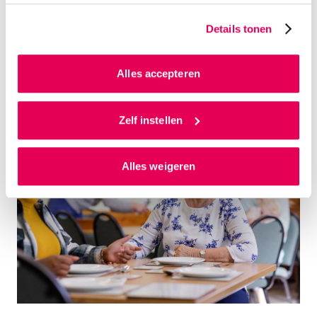
binnen, en mogelijk ook buiten onze website. Wij bouwen
zo jouw persoonlijke profiel op. Hiermee passen wij onze
Details tonen
website en communicatie aan op jouw voorkeuren. Ook
16:30
Afronding en netwerkborrel
kunnen we zo gerichte advertenties laten zien op basis
van jouw internetgedrag.
Alles accepteren
Als je op ‘Alles accepteren’ klikt dan geef je ons
toestemming om cookies voor social media en
Zelf instellen
gepersonaliseerde advertenties te plaatsen. Lees
hierover meer in ons
privacystatement
en
Alles weigeren
ons
cookiestatement
. Via ‘Zelf instellen’ kun je ook zelf
instellen welke cookies we plaatsen. Je kunt je
toestemming altijd wijzigen of intrekken via
ons
cookiestatement
.