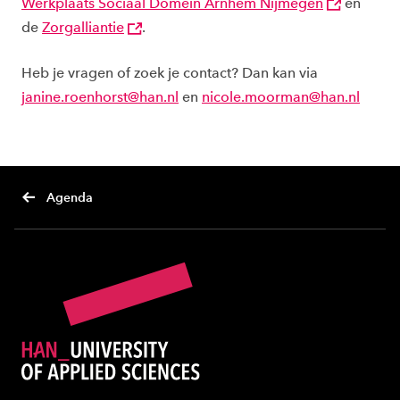
Werkplaats Sociaal Domein Arnhem Nijmegen
en
de
Zorgalliantie
.
Heb je vragen of zoek je contact? Dan kan via
janine.roenhorst@han.nl
en
nicole.moorman@han.nl
Agenda