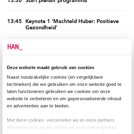
13:30
Start plenair programma
13:45
Keynote 1 'Machteld Huber: Positieve
Gezondheid'
14:15
Keynote 2 'Lisbeth Verharen: Sociale
Kwaliteit'
Deze website maakt gebruik van cookies
14:45
Uiteen in subgroepen
Naast noodzakelijke cookies (en vergelijkbare
technieken) die we gebruiken om onze website goed te
In subgroepen gaan we aan de slag met de
laten functioneren gebruiken we cookies om onze
informatie die we gekregen hebben uit de
website te verbeteren en om gepersonaliseerde inhoud
keynotes
en advertenties aan te bieden.
Met deze cookies verzamelen wij en onze partners
15:30
Q&A met Machteld Huber en Lisbeth
informatie over jou en volgen we jouw internetgedrag
Verharen