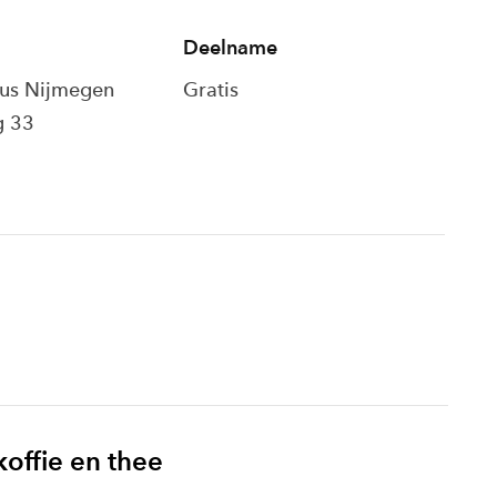
Deelname
s Nijmegen
Gratis
g 33
koffie en thee