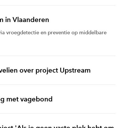
m in Vlaanderen
ia vroegdetectie en preventie op middelbare
elien over project Upstream
ng met vagebond
ject 'Als je geen vaste plek hebt om