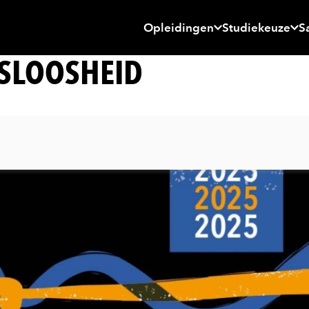
Opleidingen
Studiekeuze
S
SLOOSHEID