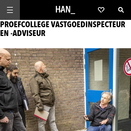
Mobiele navigatie openen
Favorieten
Zoek
PROEFCOLLEGE VASTGOEDINSPECTEUR
EN -ADVISEUR