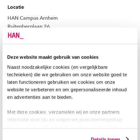
Locatie
HAN Campus Arnhem
Ruitenberglaan 26
Arnhem
LinkedIn
Facebook
WhatsApp
Deel dit evenement:
Deze website maakt gebruik van cookies
Naast noodzakelijke cookies (en vergelijkbare
technieken) die we gebruiken om onze website goed te
“Kennis delen is het nieuwe vermenigvuldigen en
laten functioneren gebruiken we cookies om onze
daarom deel ik graag praktische bruikbare kennis met
website te verbeteren en om gepersonaliseerde inhoud
en advertenties aan te bieden.
enthousiaste professionals,” aldus Robert Sjoers,
Hoofd Training en Advies bij Savantis, BOEI adviseur &
Met deze cookies verzamelen wij en onze partners
Inspecteur en docent module 6.
informatie over jou en volgen we jouw internetgedrag
binnen, en mogelijk ook buiten onze website. Wij bouwen
Naast Robert Sjoers, zijn ook programmaleider Dick
zo jouw persoonlijke profiel op. Hiermee passen wij onze
Aussems en cursuscoördinator Nicole van de Kamp
Details tonen