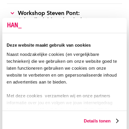
Workshop Steven Pont:
Schoolbeleid onder druk (voor
schoolleiders)
Workshop Rens Vos (Solve): Uit je
Deze website maakt gebruik van cookies
hoofd - Sport en mentale skills
Naast noodzakelijke cookies (en vergelijkbare
technieken) die we gebruiken om onze website goed te
laten functioneren gebruiken we cookies om onze
Workshop Angelique van Zuilen
website te verbeteren en om gepersonaliseerde inhoud
(HAN): Het Draait om Welzijn
en advertenties aan te bieden.
Met deze cookies verzamelen wij en onze partners
Workshop Inzicht, uitzicht en actie:
informatie over jou en volgen we jouw internetgedrag
Omgaan met prestatiedruk volgens
binnen, en mogelijk ook buiten onze website. Wij bouwen
de principes van Hoofd, Hart &
zo jouw persoonlijke profiel op. Hiermee passen wij onze
Handen
Details tonen
website en communicatie aan op jouw voorkeuren. Ook