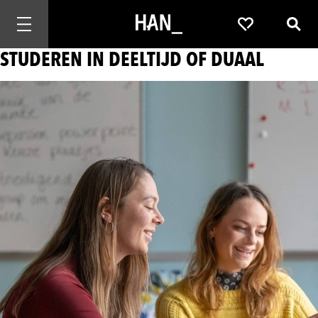
Mobiele navigatie openen
Favorieten
Zoek
STUDEREN IN DEELTIJD OF DUAAL