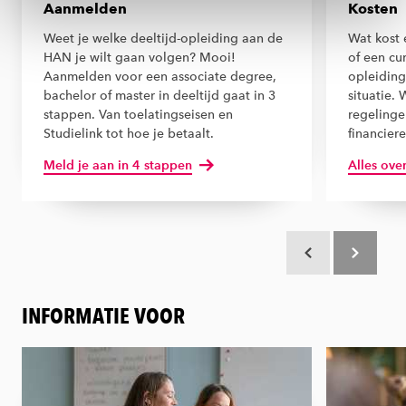
Aanmelden
Kosten
ons
cookiestatement
.
Weet je welke deeltijd-opleiding aan de
Wat kost 
HAN je wilt gaan volgen? Mooi!
of een cu
Aanmelden voor een associate degree,
opleiding
bachelor of master in deeltijd gaat in 3
situatie. 
stappen. Van toelatingseisen en
regelinge
Studielink tot hoe je betaalt.
financier
Meld je aan in 4 stappen
Alles ove
Scroll terug
Scroll verd
INFORMATIE VOOR