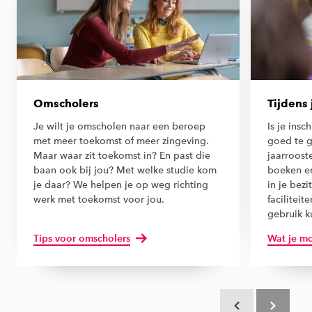
Omscholers
Tijdens 
Je wilt je omscholen naar een beroep
Is je insc
met meer toekomst of meer zingeving.
goed te g
Maar waar zit toekomst in? En past die
jaarrooste
baan ook bij jou? Met welke studie kom
boeken en
je daar? We helpen je op weg richting
in je bezi
werk met toekomst voor jou.
faciliteit
gebruik k
Tips voor omscholers
Wat je mo