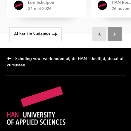
Lori Schulpen
HAN Reda
31 mei 2026
26 novem
Al het HAN-nieuws
Scroll terug
Scroll verd
Scholing voor werkenden bij de HAN - deeltijd, duaal of
cursussen