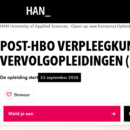
HAN University of Applied Sciences - Open up new horizons
Oplei
POST-HBO VERPLEEGKU
VERVOLGOPLEIDINGEN 
De opleiding start
23 september 2026
Bewaar
aan je favorieten
Meld je aan