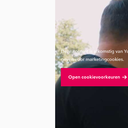
Deze content is afkomstig van 
geven voor marketingcookies.
Open cookievoorkeuren