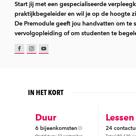
Start jij met een gespecialiseerde verpleeg
praktijkbegeleider en wil je op de hoogte z
De Premodule geeft jou handvatten om te 
vervolgopleiding of om studenten te begel
Facebook
Instagram
Youtube
IN HET KORT
Duur
Lessen
6 bijeenkomsten
24 contactu
Startdatum: 23 september
Totaal 80-120 uu