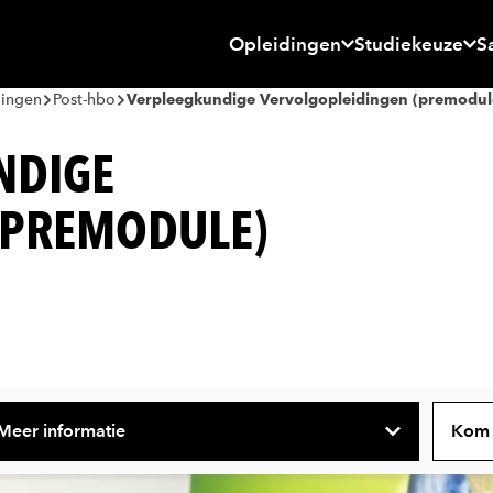
Opleidingen
Studiekeuze
S
dingen
Post-hbo
Verpleegkundige Vervolgopleidingen (premodul
NDIGE
(PREMODULE)
Meer informatie
Kom 