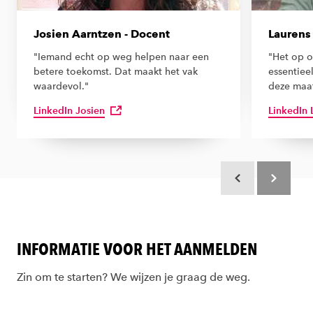
Josien Aarntzen - Docent
Laurens 
"Iemand echt op weg helpen naar een
"Het op o
betere toekomst. Dat maakt het vak
essentiee
waardevol."
deze maat
LinkedIn Josien
LinkedIn 
Scroll terug
Scroll verd
INFORMATIE VOOR HET AANMELDEN
Zin om te starten? We wijzen je graag de weg.