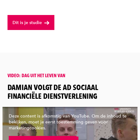
Dit is je studie
VIDEO: DAG UIT HET LEVEN VAN
:
DAMIAN VOLGT DE AD SOCIAAL
FINANCIËLE DIENSTVERLENING
Deze content is afkomstig van YouTube. Om de inhoud te
bekijken, moet je eerst toestemming geven voor
marketingcookies.
Bekijk volledige video