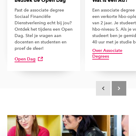
Bezoek de Open Dag
Wat is een Ad?
Past de associate degree
Een associate degree 
Sociaal Financiële
een verkorte hbo-opl
Dienstverlening echt bij jou?
van 2 jaar. Je studeer
Ontdek het tijdens een Open
hbo-niveau 5. Als je vo
Dag. Stel je vragen aan
studeert ben je gemi
docenten en studenten en
40 uur met je studie b
proef de sfeer!
Over Associate
Degrees
Open Dag
Scroll terug
Scroll verd