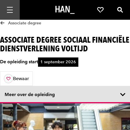
Mobiele navigatie openen
Favorieten
Zoek
Associate degree
ASSOCIATE DEGREE SOCIAAL FINANCIËLE
DIENSTVERLENING VOLTIJD
De opleiding start
1 september 2026
Bewaar
aan je favorieten
Meer over de opleiding