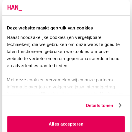
Deze website maakt gebruik van cookies
Naast noodzakelijke cookies (en vergelijkbare
BAANKANSEN
technieken) die we gebruiken om onze website goed te
WAT KUN JE ALLEMAAL WORDEN?
laten functioneren gebruiken we cookies om onze
website te verbeteren en om gepersonaliseerde inhoud
Met je diploma Sociaal Financiële Dienstverlening op
en advertenties aan te bieden.
zak, kun je bijvoorbeeld aan de slag in
Met deze cookies verzamelen wij en onze partners
overheidsorganisaties (zoals gemeenten,
informatie over jou en volgen we jouw internetgedrag
belastingdienst, UWV, SVB) en sociaal werk-
binnen, en mogelijk ook buiten onze website. Wij bouwen
organisaties (zoals wijkteam, MEE, sociaal raadslieden,
zo jouw persoonlijke profiel op. Hiermee passen wij onze
maatschappelijke opvang, gehandicaptenzorg). Ook
Details tonen
website en communicatie aan op jouw voorkeuren. Ook
particuliere organisaties (zoals
kunnen we zo gerichte advertenties laten zien op basis
woningbouwverenigingen) en zakelijk financiële
van jouw internetgedrag.
Alles accepteren
organisaties (zoals bankwezen, incasso- en